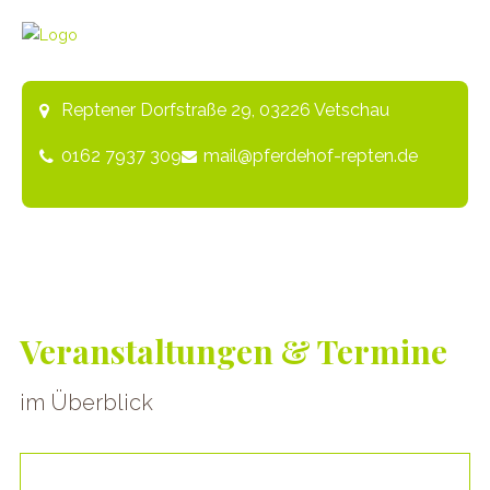
Reptener Dorfstraße 29, 03226 Vetschau
0162 7937 309
mail@pferdehof-repten.de
Veranstaltungen & Termine
im Überblick